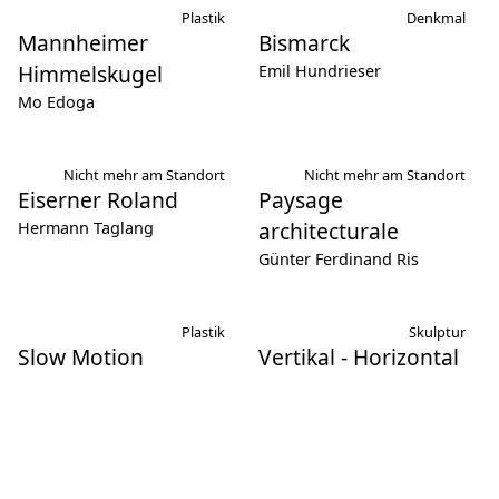
Plastik
Denkmal
Mannheimer
Bismarck
Himmelskugel
Emil Hundrieser
Mo Edoga
Nicht mehr am Standort
Nicht mehr am Standort
Eiserner Roland
Paysage
architecturale
Hermann Taglang
Günter Ferdinand Ris
Plastik
Skulptur
Slow Motion
Vertikal - Horizontal
Alle
Brunnen
Plastik
Denkmal
Skulptur
Nigel Hall
Alf Lechner
Wandobjekt
Grabmal
Nicht mehr am Standort
Plastik
Skulptur