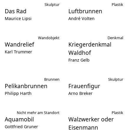
Skulptur
Plastik
Das Rad
Luftbrunnen
Maurice Lipsi
André Volten
Wandobjekt
Denkmal
Wandrelief
Kriegerdenkmal
Waldhof
Karl Trummer
Franz Gelb
Brunnen
Skulptur
Pelikanbrunnen
Frauenfigur
Philipp Harth
Arno Breker
Nicht mehr am Standort
Plastik
Aquamobil
Walzwerker oder
Eisenmann
Gottfried Gruner