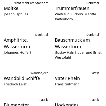
Nicht mehr am Standort
Denkmal
Moltke
Trümmerfrauen
Joseph Uphues
Waltraud Suckow, Maritta
Kaltenborn
Denkmal
Denkmal
Amphitrite,
Bauschmuck am
Wasserturm
Wasserturm
Johannes Hoffart
Gustav Halmhuber und Ernst
Westpfahl
Wandobjekt
Plastik
Wandbild Schiffe
Vater Rhein
Friedrich Leist
Franz Gutmann
Plastik
Plastik
Blumepeter
Hockendes