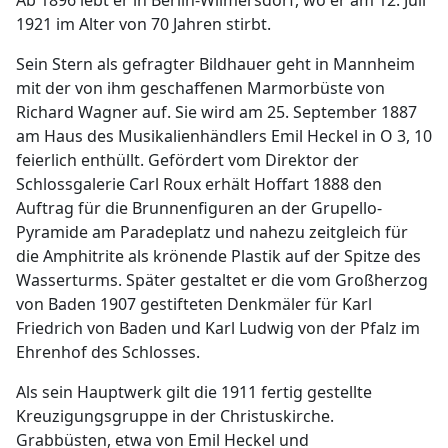
Ab 1896 lebt er in Berlin-Wilmersdorf, wo er am 12. Juli
1921 im Alter von 70 Jahren stirbt.
Sein Stern als gefragter Bildhauer geht in Mannheim
mit der von ihm geschaffenen Marmorbüste von
Richard Wagner auf. Sie wird am 25. September 1887
am Haus des Musikalienhändlers Emil Heckel in O 3, 10
feierlich enthüllt. Gefördert vom Direktor der
Schlossgalerie Carl Roux erhält Hoffart 1888 den
Auftrag für die Brunnenfiguren an der Grupello-
Pyramide am Paradeplatz und nahezu zeitgleich für
die Amphitrite als krönende Plastik auf der Spitze des
Wasserturms. Später gestaltet er die vom Großherzog
von Baden 1907 gestifteten Denkmäler für Karl
Friedrich von Baden und Karl Ludwig von der Pfalz im
Ehrenhof des Schlosses.
Als sein Hauptwerk gilt die 1911 fertig gestellte
Kreuzigungsgruppe in der Christuskirche.
Grabbüsten, etwa von Emil Heckel und